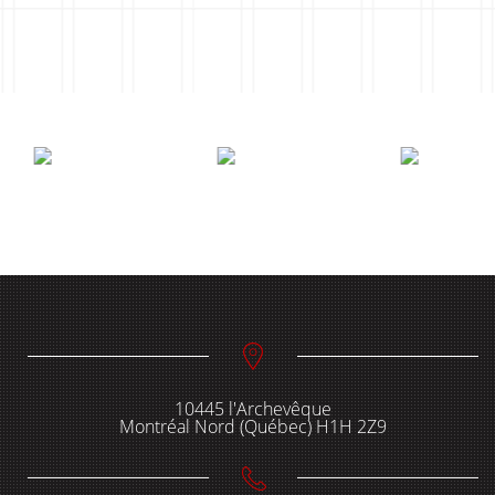
10445 l'Archevêque
Montréal Nord (Québec) H1H 2Z9