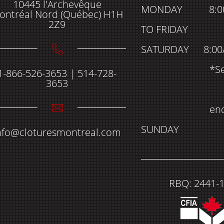
10445 l'Archevêque
MONDAY
8:
ontréal Nord (Québec) H1H
2Z9
TO FRIDAY
SATURDAY
8:00
*S
1-866-526-3653 | 514-728-
3653
en
SUNDAY
nfo@cloturesmontreal.com
RBQ: 2441-