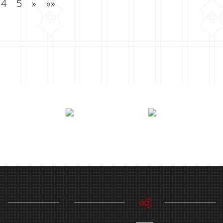
4
5
»
»»