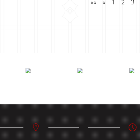
««
«
1
2
3