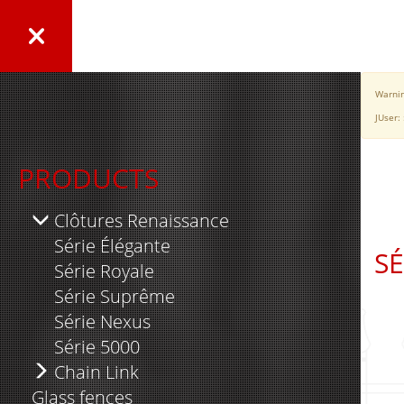
Warni
JUser:
PRODUCTS
Clôtures Renaissance
Série Élégante
S
Série Royale
MO
Série Suprême
MO
Série Nexus
MO
Série 5000
Chain Link
Glass fences
Residential Fence