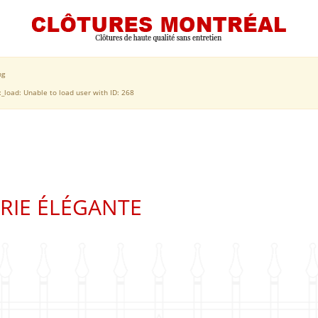
ng
 :_load: Unable to load user with ID: 268
ÉRIE ÉLÉGANTE
DÈLE 101 SÉRIE ELÉGANTE
MODÈLE 102 SÉR
DÈLE 104 SÉRIE ELÉGANTE
MODÈLE 105 SÉR
DÈLE 107 SÉRIE ELÉGANTE
MODÈLE 108 SÉR