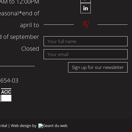
AM to 12:00PM
easonal*end of
april to
d of september
Closed
Sign up for our newsletter
1654-03
tréal |
Web design by