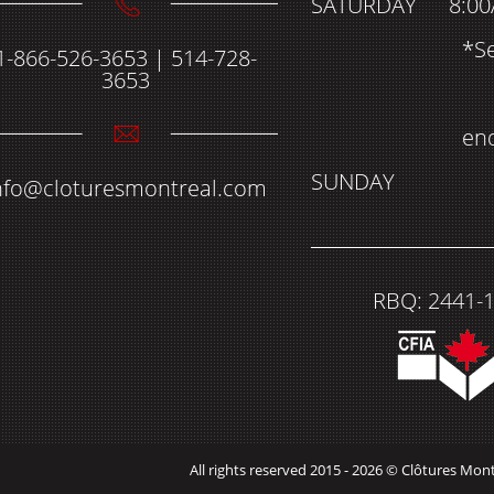
SATURDAY
8:00
*S
1-866-526-3653 | 514-728-
3653
en
SUNDAY
nfo@cloturesmontreal.com
RBQ: 2441-
All rights reserved 2015 - 2026 © Clôtures Mon