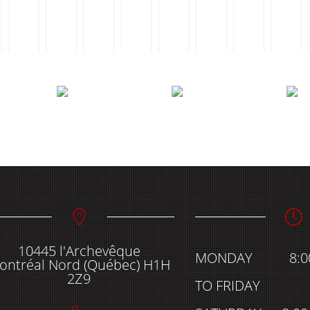
10445 l'Archevêque
MONDAY
8:
ontréal Nord (Québec) H1H
2Z9
TO FRIDAY