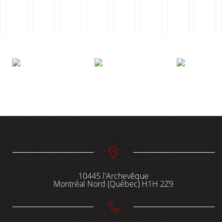
10445 l'Archevêque
Montréal Nord (Québec) H1H 2Z9