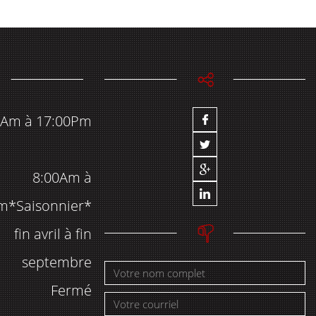
0Am à 17:00Pm
8:00Am à
m*Saisonnier*
fin avril à fin
septembre
Fermé