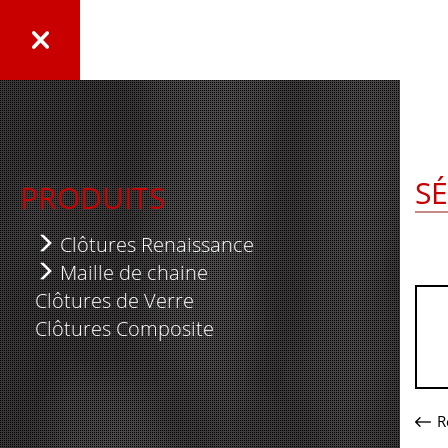
S
PRODUITS
Clôtures Renaissance
Série Élégante
Maille de chaine
Clôtures de Verre
Série Royale
Clôtures Résidentielles
Clôtures Composite
Série Suprême
Clôtures Industrielles
Série Nexus
Lattes de Plastique
Série 5000
Panneau temporaire
R