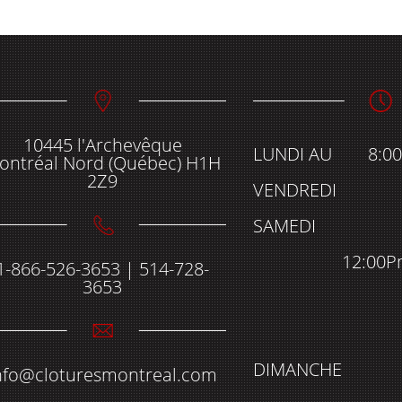
10445 l'Archevêque
LUNDI AU
8:0
ontréal Nord (Québec) H1H
2Z9
VENDREDI
SAMEDI
12:00P
1-866-526-3653 | 514-728-
3653
DIMANCHE
nfo@cloturesmontreal.com