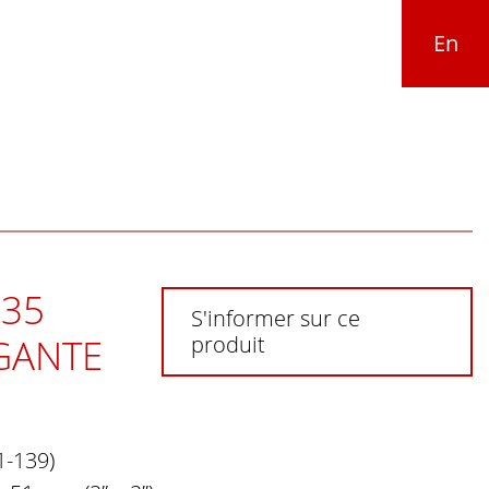
En
35
S'informer sur ce
ÉGANTE
produit
1-139)